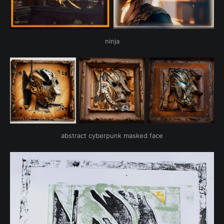
ninja
abstract cyberpunk masked face